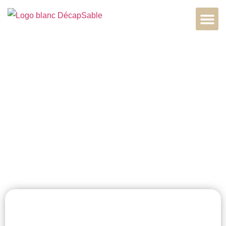
Aérogommage
métal intérieur à
Rouen, 76000,
Normandie