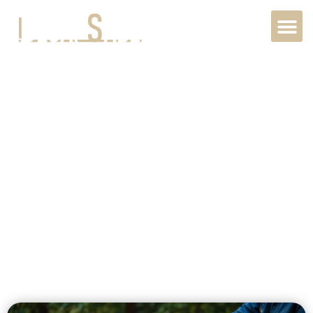
Rénovation
pierre extérieur
à Louviers,
27400,
Normandie