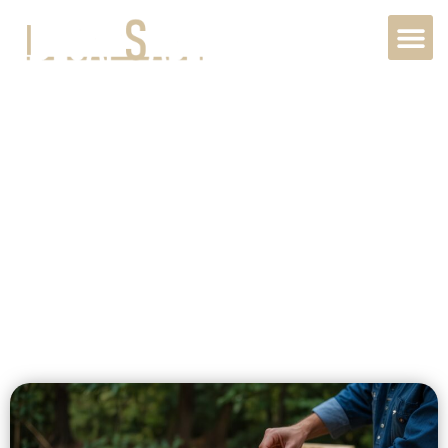
Restauration
métal extérieur à
Paris, 75000, Île-
de-France