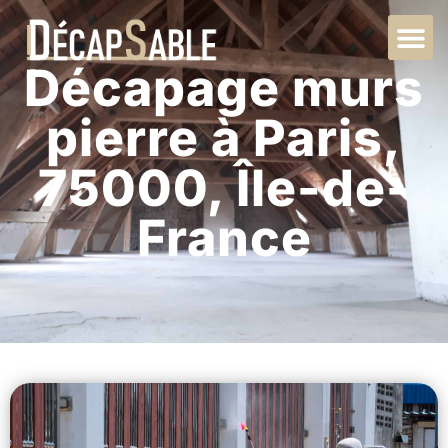
Décapage murs
pierre à Paris,
75000, Île-de-
France