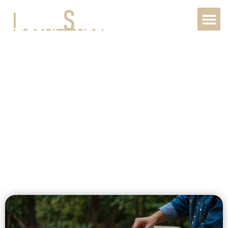
Restauration
métal extérieur
au Havre, 76600,
Normandie