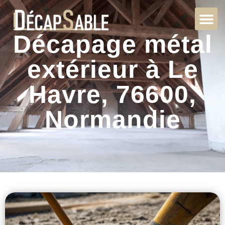
Décapage métal
extérieur à Le
Havre, 76600,
Normandie