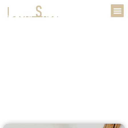
Décapage de
sols en pierre à
Versailles,
78000, Île-de-
France