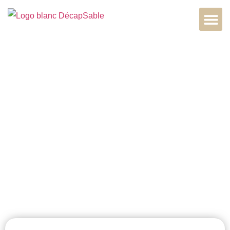
Décapage bois
extérieur à
Versailles,
78000, Île-de-
France