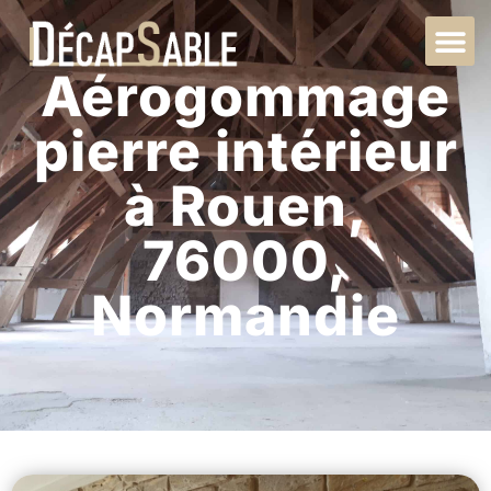
Aérogommage
pierre intérieur
à Rouen,
76000,
Normandie