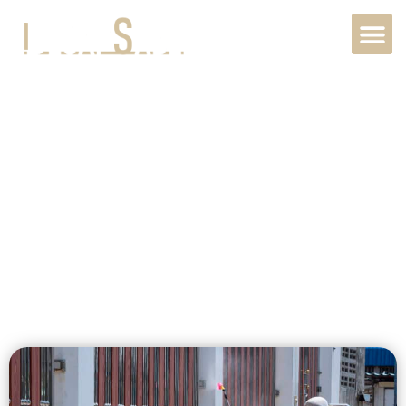
Décapage
Grilles Métal à
Louviers, 27400,
Normandie