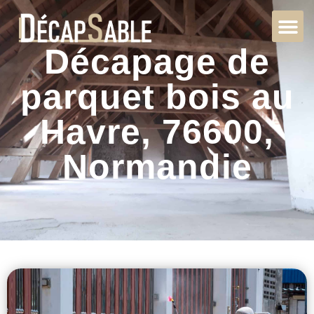
Décapage de
parquet bois au
Havre, 76600,
Normandie