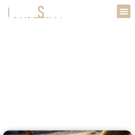
Sablage bois
extérieur à
Deauville,
14800,
Normandie