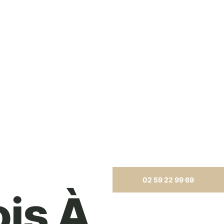
02 59 22 99 69
is À