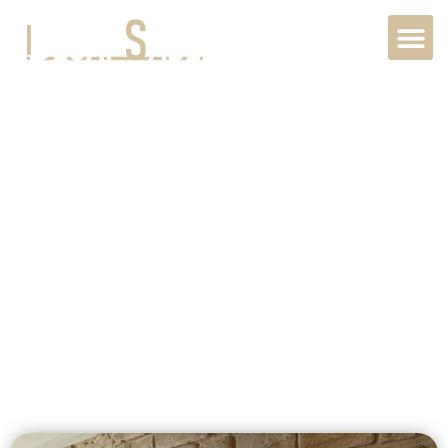
Rénovation
métal intérieur à
Beauvais,
60000, Hauts-
de-France