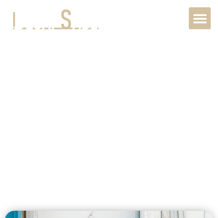
Décapage bois
extérieur à
Beauvais,
60000, Hauts-
de-France