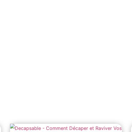
vation bois exté
à Rouen, 76000,
Normandie