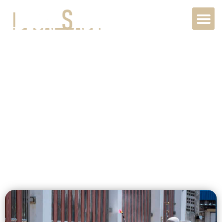
Aérogommage
métal extérieur
à Paris, 75000,
Île-de-France