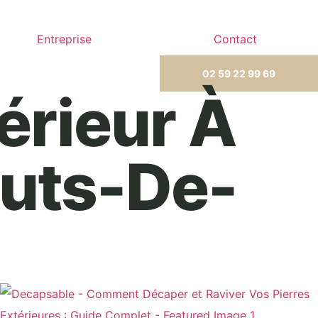
Entreprise
Contact
02 59 22 99 69
érieur À
auts-De-